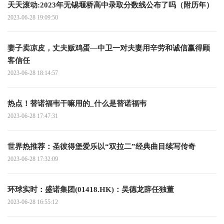
天天滚动:2023年无锡堰桥高中录取分数线公布了吗（附历年）
2023-06-28 19:09:50
妻子卖凉皮，丈夫贩鸡蛋—中卫一对夫妻用辛劳和诚信赢得顾
客信任
2023-06-28 18:14:57
热点！替诺福韦干嘛用的_什么是替诺福韦
2023-06-28 17:47:31
世界热推荐：圣彼得堡爱乐以“双拉二”经典曲目续写传奇
2023-06-28 17:32:09
环球实时：盛诺集团(01418.HK)：吴德龙辞任独董
2023-06-28 16:55:12