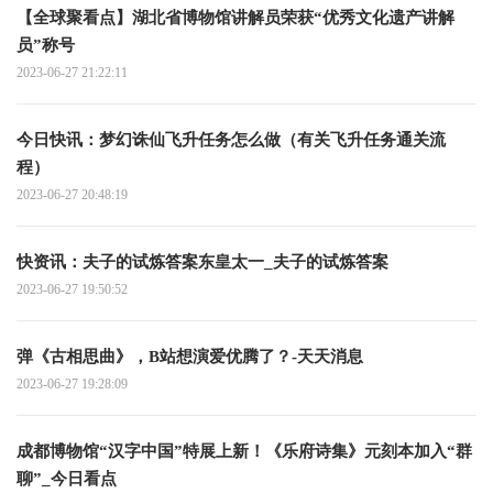
【全球聚看点】湖北省博物馆讲解员荣获“优秀文化遗产讲解
员”称号
2023-06-27 21:22:11
今日快讯：梦幻诛仙飞升任务怎么做（有关飞升任务通关流
程）
2023-06-27 20:48:19
快资讯：夫子的试炼答案东皇太一_夫子的试炼答案
2023-06-27 19:50:52
弹《古相思曲》，B站想演爱优腾了？-天天消息
2023-06-27 19:28:09
成都博物馆“汉字中国”特展上新！《乐府诗集》元刻本加入“群
聊”_今日看点