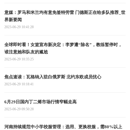
意媒：罗马和米兰均有意免签特劳雷 门德斯正在给多队推荐_世
界新要闻
2023-06-29 10:41:28
全球即时看！女篮宣布新决定：李梦遭“除名”，教练暂停时，
谁注意她和队友的尴尬
2023-06-29 10:35:25
焦点速读： 瓦格纳入驻白俄罗斯 北约东欧成员忧心
2023-06-29 10:18:41
6月29日国内丁二烯市场行情窄幅走高
2023-06-29 09:50:28
河南持续规范中小学校服管理：选用、更换校服，需80%以上