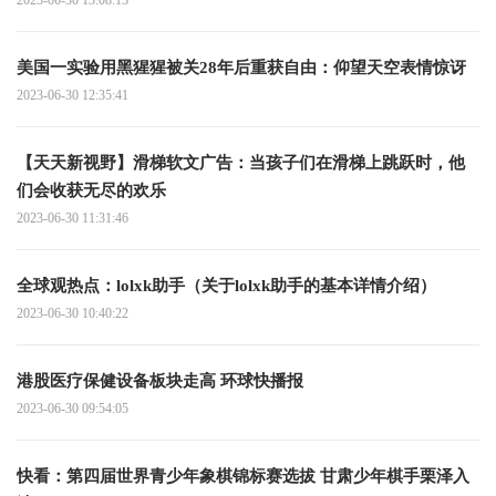
美国一实验用黑猩猩被关28年后重获自由：仰望天空表情惊讶
2023-06-30 12:35:41
【天天新视野】滑梯软文广告：当孩子们在滑梯上跳跃时，他
们会收获无尽的欢乐
2023-06-30 11:31:46
全球观热点：lolxk助手（关于lolxk助手的基本详情介绍）
2023-06-30 10:40:22
港股医疗保健设备板块走高 环球快播报
2023-06-30 09:54:05
快看：第四届世界青少年象棋锦标赛选拔 甘肃少年棋手栗泽入