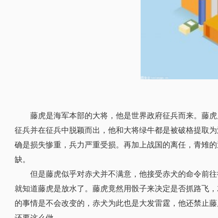
藤虎是海军本部的大将，他是世界政府征兵而来。藤虎
征兵并在征兵中脱颖而出，他和大将绿牛都是被破格提取为
确是损失惨重，兵力严重受损。再加上战国的离任，青雉的
缺。
但是藤虎似乎对赤犬并不满意，他接受赤犬的命令前往
就知道藤虎是放水了。藤虎竟然用骰子来决定是否抓路飞，
的事情是不会改变的，赤犬为此也是大发雷霆，他还禁止藤
还要这么做。