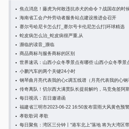
焦点消息！藤虎为何敢违抗赤犬的命令？战国在的时
海南省工会户外劳动者服务站点建设推进会召开
赛尔号哈尼卡怎么打_赛尔号卡伦尼怎么打|环球精选
蛇皮病怎么治_蛇皮病很严重,从
濒临的读音_濒临
商品商标与服务商标的区别
世界速讯：山西小众冬季景点有哪些 山西小众冬季景
小鹏汽车的两个关键24小时
钢琴曲月亮代表我的心c调五线谱（月亮代表我的心钢琴
传奇离队！切尔西大满贯队长提前解约，马竞免签阿
每日视讯：百日邀请函
福建省三明市2023-06-22 16:50发布雷雨大风黄色预
孝歌歌词 孝歌
每日聚焦：湾区三分钟丨“港车北上”落地 将为大湾区