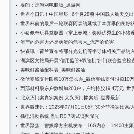
要闻：逗游网电脑版_逗游网
世界今日讯！中国星辰 | 6个月28项 中国载人航天交出
世界杯前的最后一轮联赛阿森纳延续了本赛季的良好状
小猪佩奇玩具益趣园（掌上春城：奖励优秀生的小猪养9
流产的危害大还是药流的危害大_流产的危害
快资讯：荷兰宣布将部分光刻机等半导体相关产品纳入
湖滨区文旅局开展“信用监管+双随机”部门联合监管检
美味鲜酱油配料表_美味鲜酱油
微信零钱支付限额10万怎么办_微信零钱支付限额10
西部材料股东户数增加203户，户均持股19.4万元_世
北京灭门案真实案例 大兴灭门惨案后_世界最新
世界微速讯：2023年07月01日05时30分菲律宾比索
插电混动系统 奥迪RS 7测试谍照曝光
世界聚焦：智娱摩方主机发布：16G内存、14400主