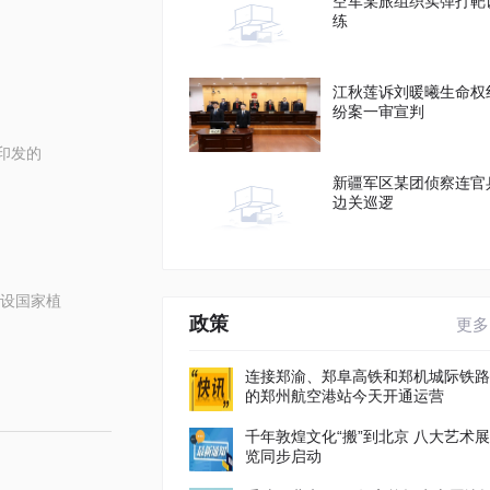
空军某旅组织实弹打靶
练
江秋莲诉刘暖曦生命权
纷案一审宣判
印发的
新疆军区某团侦察连官
边关巡逻
设国家植
政策
更多
连接郑渝、郑阜高铁和郑机城际铁路
的郑州航空港站今天开通运营
千年敦煌文化“搬”到北京 八大艺术展
览同步启动