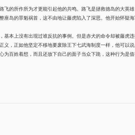
路飞的所作所为才更能引起他的共鸣。路飞是拯救德岛的大英雄
整座岛的罪魁祸首，这不由地让藤虎陷入了深思。他开始怀疑海
，基本上没有出现过谁反抗的事例。但是赤犬的命令却被藤虎违
正义，正如他坚定不移地要废除王下七武海制度一样，他可以说
心为百姓着想，而且还放下自己的面子当众下跪，这种行为是值