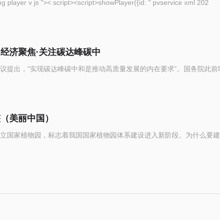
eople com cn img player v js ">< script><script>showPlayer({id: " pvservice xml 202
（经济聚焦·关注碳达峰碳中
议提出，“实现碳达峰碳中和是推动高质量发展的内在要求”。国务院此前
整（美丽中国）
立国家植物园，标志着我国国家植物园体系建设进入新阶段。为什么要建