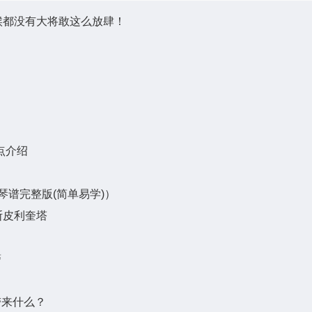
候都没有大将敢这么放肆！
点介绍
谱完整版(简单易学)）
斯皮利奎塔
警
带来什么？