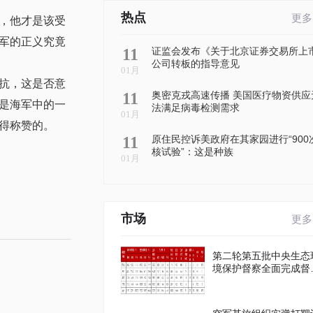
热点
更多
，他才是该受
军的正义究竟
11
证监会发布《关于北京证券交易所上
公司转板的指导意见
01月
抗，这是否意
11
奥密克戎高速传播 美国医疗物资供应
是海军中的一
法满足病毒检测需求
01月
得称赞的。
11
原住民控诉美政府在其家园进行“900
核试验”：这是种族
01月
市场
更多
第二轮第五批中央生态
境保护督察全面完成督
进驻工作