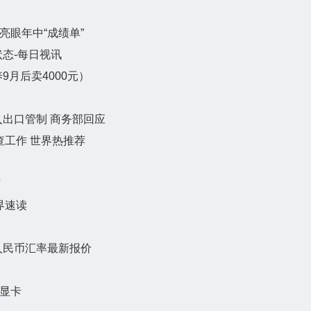
亮眼年中“成绩单”
态-每日视讯
月后卖4000元）
出口管制 商务部回应
查工作 世界热推荐
万
界速读
/人民币汇率最新报价
频显卡