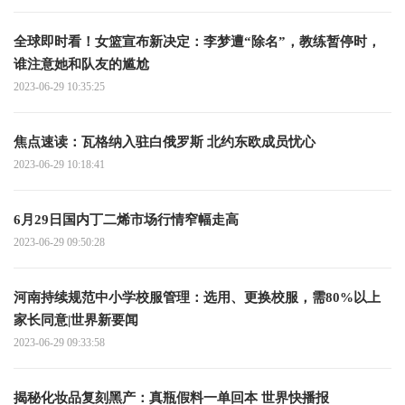
全球即时看！女篮宣布新决定：李梦遭“除名”，教练暂停时，
谁注意她和队友的尴尬
2023-06-29 10:35:25
焦点速读： 瓦格纳入驻白俄罗斯 北约东欧成员忧心
2023-06-29 10:18:41
6月29日国内丁二烯市场行情窄幅走高
2023-06-29 09:50:28
河南持续规范中小学校服管理：选用、更换校服，需80%以上
家长同意|世界新要闻
2023-06-29 09:33:58
揭秘化妆品复刻黑产：真瓶假料一单回本 世界快播报