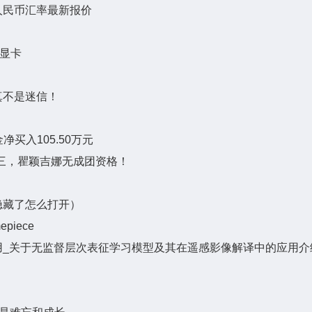
/人民币汇率最新报价
频显卡
真不是迷信！
净买入105.50万元
三，瞿颖吉娜无成团资格！
隐藏了怎么打开）
piece
用_关于无监督层次表征学习模型及其在遥感影像解译中的应用介