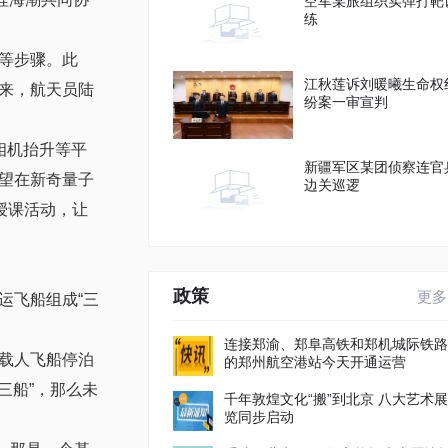
空军某旅组织实弹打靶
练
等步骤。此
江秋莲诉刘暖曦生命权
来，航天员陆
纷案一审宣判
相机抬升等平
新疆军区某团侦察连官
望在新奇量子
边关巡逻
授课活动，让
政策
更多
运飞船组成“三
连接郑渝、郑阜高铁和郑机城际铁路
载人飞船停泊
的郑州航空港站今天开通运营
三船”，那么未
千年敦煌文化“搬”到北京 八大艺术展
览同步启动