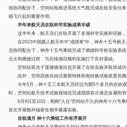
地协同配合下，空间站电推进系统大气瓶完成在轨安装任务
稳飞行起到重要作用。
半年来航天员在轨科学实验成果丰硕
这半年来，航天员们在轨开展了多项科学实验和试验，
在2023中国载人航天年中“成绩单”中，神舟十五号
员协同配合下，神舟十五号乘组完成了燃烧科学柜实验系统
点火和燃烧过程，为后续项目顺利实施打下良好基础。
空间站双光子显微镜项目也开展了在轨实验并取得成功
此外，空间高效自由活塞斯特林热电转换试验装置也顺
今年5月，神十五三名航天员经过为期5个多月的在轨
时，空间站航天技术试验领域也完成我国首次液态金属热管
6月9日至10日，刚刚“入住”空间站不久的神舟十六
首次开展舱外辐射生物学暴露实验。
在轨满月 神十六乘组工作有序展开
神舟十六号航天员乘组5月30日进驻中国空间站以来