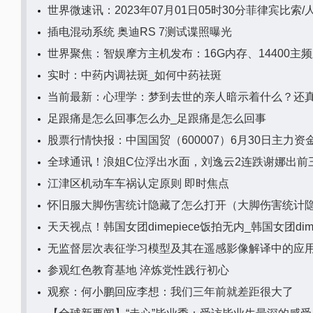
世界微速讯：2023年07月01日05时30分菲律宾比索
插电混动系统 奥迪RS 7测试谍照曝光
世界聚焦：智娱摩方主机发布：16G内存、14400主
实时：中药内调祛斑_如何中药祛斑
当前最新：心理学：梦到去世的亲人暗示着什么？还
足跟痛是怎么回事怎么办_足跟痛是怎么回事
股票行情快报：中国国贸（600007）6月30日主力资金
全球通讯！浪姐C位浮出水面，刘逸云2连跌谢娜出前
江津区机动车车祸认定原则 即时焦点
怀旧服大脚伤害统计隐藏了怎么打开（大脚伤害统计
天天视点！韩国女团dimepiece饭拍无内_韩国女团dime
无监督层次表征学习模型及其在遥感影像解译中的应
参观红色教育基地 淬炼党性践行初心
观察：何小鹏回应李想：我们三年前就差距很大了