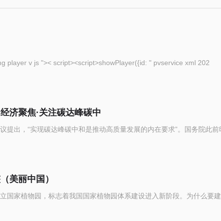
eople com cn img player v js ">< script><script>showPlayer({id: " pvservice xml 202
（经济聚焦·关注碳达峰碳中
议提出，“实现碳达峰碳中和是推动高质量发展的内在要求”。国务院此前
整（美丽中国）
立国家植物园，标志着我国国家植物园体系建设进入新阶段。为什么要建