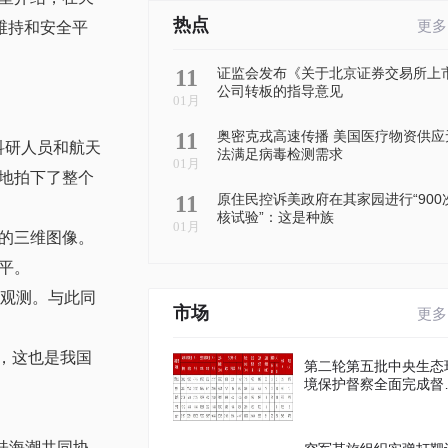
热点
更多
维持和安全平
11
证监会发布《关于北京证券交易所上
公司转板的指导意见
01月
11
奥密克戎高速传播 美国医疗物资供应
科研人员和航天
法满足病毒检测需求
01月
地拍下了整个
11
原住民控诉美政府在其家园进行“900
核试验”：这是种族
01月
的三维图像。
平。
的观测。与此同
市场
更多
作，这也是我国
第二轮第五批中央生态
境保护督察全面完成督
进驻工作
桂海潮共同协