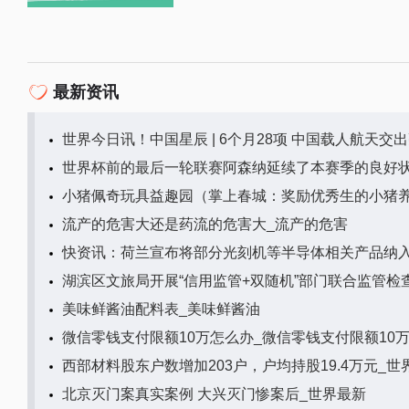
最新资讯
世界今日讯！中国星辰 | 6个月28项 中国载人航天交出
世界杯前的最后一轮联赛阿森纳延续了本赛季的良好状
小猪佩奇玩具益趣园（掌上春城：奖励优秀生的小猪养9
流产的危害大还是药流的危害大_流产的危害
快资讯：荷兰宣布将部分光刻机等半导体相关产品纳入
湖滨区文旅局开展“信用监管+双随机”部门联合监管检
美味鲜酱油配料表_美味鲜酱油
微信零钱支付限额10万怎么办_微信零钱支付限额10
西部材料股东户数增加203户，户均持股19.4万元_世
北京灭门案真实案例 大兴灭门惨案后_世界最新