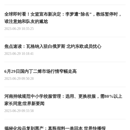
全球即时看！女篮宣布新决定：李梦遭“除名”，教练暂停时，
谁注意她和队友的尴尬
2023-06-29 10:35:25
焦点速读： 瓦格纳入驻白俄罗斯 北约东欧成员忧心
2023-06-29 10:18:41
6月29日国内丁二烯市场行情窄幅走高
2023-06-29 09:50:28
河南持续规范中小学校服管理：选用、更换校服，需80%以上
家长同意|世界新要闻
2023-06-29 09:33:58
揭秘化妆品复刻黑产：真瓶假料一单回本 世界快播报