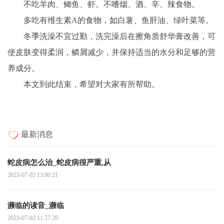
不吃羊肉、鲫鱼、虾。不嗜烟、酒、辛、辣食物。
多吃有维生素A的食物，如白薯、鱼肝油、绿叶菜等。
冬季洗澡不宜过勤，洗完澡后在擦角质舒华膏改善，可
使皮肤变得柔润，鳞屑减少，并保持适当的水分和足够的营
养成分。
本文到此结束，希望对大家有所帮助。
最新消息
蛇皮病怎么治_蛇皮病很严重,从
2023-07-02 13:00:21
濒临的读音_濒临
2023-07-02 11:57:39