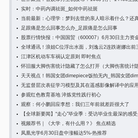
实时：中药内调祛斑_如何中药祛斑
当前最新：心理学：梦到去世的亲人暗示着什么？还
足跟痛是怎么回事怎么办_足跟痛是怎么回事
股票行情快报：中国国贸（600007）6月30日主力资金
全球通讯！浪姐C位浮出水面，刘逸云2连跌谢娜出前
江津区机动车车祸认定原则 即时焦点
怀旧服大脚伤害统计隐藏了怎么打开（大脚伤害统计
天天视点！韩国女团dimepiece饭拍无内_韩国女团dime
无监督层次表征学习模型及其在遥感影像解译中的应
参观红色教育基地 淬炼党性践行初心
观察：何小鹏回应李想：我们三年前就差距很大了
【全球新要闻】“走心”毕业季：受访毕业生最深的感
视频荐书｜《大学，有什么用？》 焦点精选
凤凰光学6月30日盘中涨幅达5%-热推荐