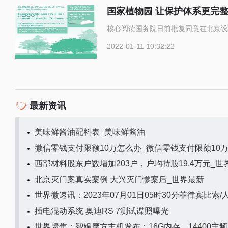
国家植物园 让保护体系更完
核心阅读国务院日前批复同意在北京设
2022-01-11 10:32:22
最新资讯
美味鲜酱油配料表_美味鲜酱油
微信零钱支付限额10万怎么办_微信零钱支付限额10
西部材料股东户数增加203户，户均持股19.4万元_世
北京灭门案真实案例 大兴灭门惨案后_世界最新
世界微速讯：2023年07月01日05时30分菲律宾比索
插电混动系统 奥迪RS 7测试谍照曝光
世界聚焦：智娱摩方主机发布：16G内存、14400主