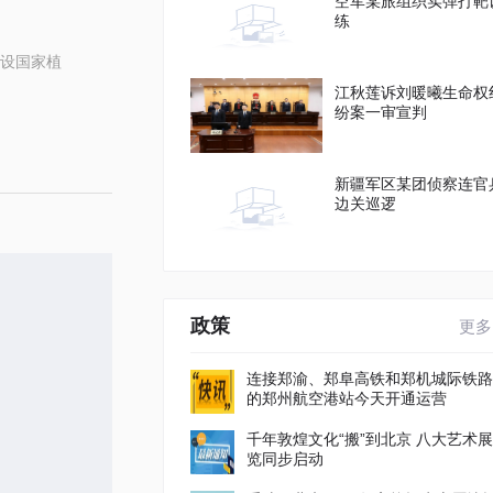
空军某旅组织实弹打靶
练
设国家植
江秋莲诉刘暖曦生命权
纷案一审宣判
新疆军区某团侦察连官
边关巡逻
政策
更多
连接郑渝、郑阜高铁和郑机城际铁路
的郑州航空港站今天开通运营
千年敦煌文化“搬”到北京 八大艺术展
览同步启动