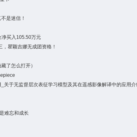
真不是迷信！
净买入105.50万元
三，瞿颖吉娜无成团资格！
隐藏了怎么打开）
piece
用_关于无监督层次表征学习模型及其在遥感影像解译中的应用介
受是难忘和成长