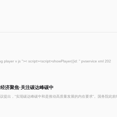
eople com cn img player v js ">< script><script>showPlayer({id: " pvservice xml 202
（经济聚焦·关注碳达峰碳中
议提出，“实现碳达峰碳中和是推动高质量发展的内在要求”。国务院此前