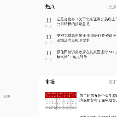
热点
更多
11
证监会发布《关于北京证券交易所上
公司转板的指导意见
01月
11
奥密克戎高速传播 美国医疗物资供应
法满足病毒检测需求
01月
11
原住民控诉美政府在其家园进行“900
核试验”：这是种族
01月
市场
更多
第二轮第五批中央生态
印发的
境保护督察全面完成督
进驻工作