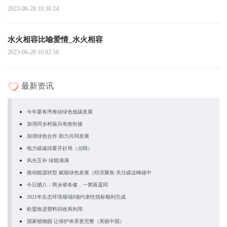
2023-06-28 10:30:24
水火相容比喻爱情_水火相容
2023-06-28 10:02:58
最新资讯
今年要有序推动绿色低碳发展
加强同乡村振兴有效衔接
加强绿色合作 助力共同发展
电力碳减排要开好局（点睛）
风光互补 绿能满满
推动能源转型 赋能绿色发展（经济聚焦·关注碳达峰碳中
今日腊八：两乡侈各健，一粥喜遥同
2021年生态环境领域8项约束性指标顺利完成
欧盟推进塑料回收再利用
国家植物园 让保护体系更完整（美丽中国）