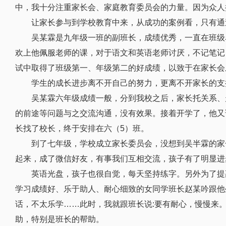
中，我十分注重家长会、家庭教育委员会的力量。因为众人
让家长参与到学校教育中来，从成功的案例看，只有通
吴某霖是九年级一班的副班长，成绩优秀，一直在班级
欢上他佩服老师的课，对于语文和英语老师讨厌，不记笔记
试中取得了班级第一、年级第二的好成绩，以致于在家长会
学生的成长进步离不开自己的努力，更离不开家长的支
吴某霖六年级成绩一般，分到我校之后，家长托关系、
的前途等问题与之交流沟通，没有效果。接着开学了，他又
长找了校长，终于安排在六（5）班。
到了七年级，学校成立家长委员会，没想到吴半霖的家
起来，成了微信好友，有事我们互相交流，孩子有了明显进
英语光盘，孩子也很自觉，每天坚持练字。另外为了提
学习成绩好、乐于助人、耐心细致的女同学班长赵某吟跟他
话，不太乐学……此时，我就跟班长说:要有耐心，慢慢来
助，特别是班长的帮助。