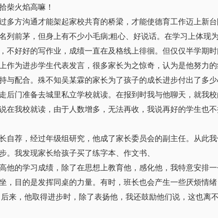
拾柴火焰高嘛！
过多方沟通才能架起家校共育的桥梁，才能使德育工作迈上新台
名列前茅，但身上有不少小毛病;粗心、好说话。在学习上体现
，不好好的写作业，成绩一直在及格线上徘徊。但仅仅半学期时
上作为进步学生代表发言，很多家长为之惊奇，认为是他努力的
持与配合。殊不知吴某霖的家长为了孩子的成长进步付出了多少
走后门准备去城里私立学校就读。在报到时我与他聊天，就我校
说在我校就读，由于人数增多，无法再收，我说再好的学生也不
长自荐，经过年级组研究，他成了家长委员会的副主任。从此我
步。我发现家长给孩子买了练字本、作文书、
高他的学习成绩，除了在思想上教育他，感化他，我特意安排一
坐，目的是发挥同桌的力量。有时，班长也会产生一些厌烦情绪
。后来，他取得进步时，除了表扬他，我还鼓励他们说，这也离