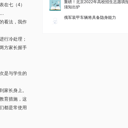
重磅！北京2022年高校招生志愿填
表在七（4）
须知出炉
…
俄军装甲车辆将具备隐身能力
的看法，我作
进行冷处理；
两方家长握手
次是与学生的
到家长身上。
教育措施，这
们都是常使用