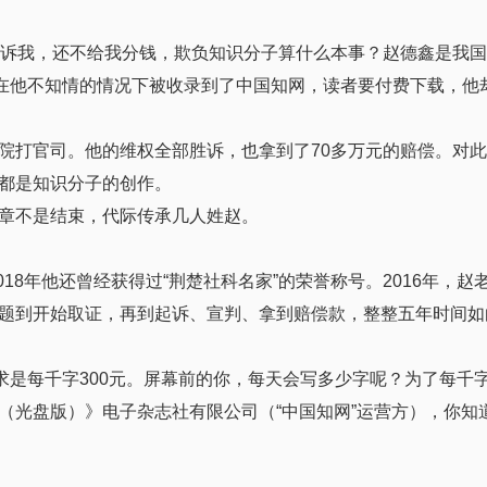
告诉我，还不给我分钱，欺负知识分子算什么本事？赵德鑫是我
章在他不知情的情况下被收录到了中国知网，读者要付费下载，他
院打官司。他的维权全部胜诉，也拿到了70多万元的赔偿。对
都是知识分子的创作。
章不是结束，代际传承几人姓赵。
018年他还曾经获得过“荆楚社科名家”的荣誉称号。2016年，赵
题到开始取证，再到起诉、宣判、拿到赔偿款，整整五年时间如
求是每千字300元。屏幕前的你，每天会写多少字呢？为了每千字
（光盘版）》电子杂志社有限公司（“中国知网”运营方），你知