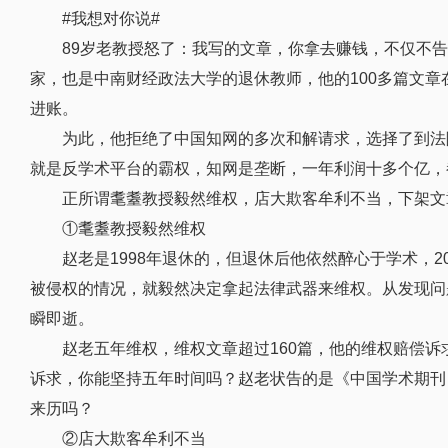
#我想对你说#
89岁老教授怒了：我写的文章，你拿去赚钱，不仅不
家，也是中南财经政法大学的退休教师，他的100多篇文
进账。
为此，他拒绝了中国知网的多次和解请求，选择了到法
就是反学术平台的霸权，知网是垄断，一年利润十多个亿，
正所谓耄耋教授毅然维权，店大欺客牟利不当，下架文
①耄耋教授毅然维权
赵老是1998年退休的，但退休后他依然醉心于学术，2
被侵权的情况，就毅然决定拿起法律武器来维权。从发现问
瞬即逝。
赵老五年维权，维权文章超过160篇，他的维权赔偿诉
诉求，你能坚持五年时间吗？赵老状告的是《中国学术期刊
来历吗？
②店大欺客牟利不当