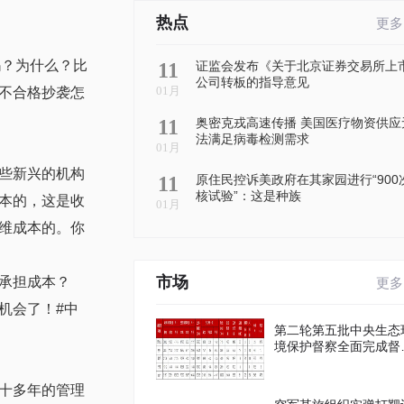
热点
更多
吗？为什么？比
11
证监会发布《关于北京证券交易所上
公司转板的指导意见
01月
不合格抄袭怎
11
奥密克戎高速传播 美国医疗物资供应
法满足病毒检测需求
01月
些新兴的机构
11
原住民控诉美政府在其家园进行“900
核试验”：这是种族
本的，这是收
01月
维成本的。你
市场
承担成本？
更多
机会了！#中
第二轮第五批中央生态
境保护督察全面完成督
进驻工作
十多年的管理