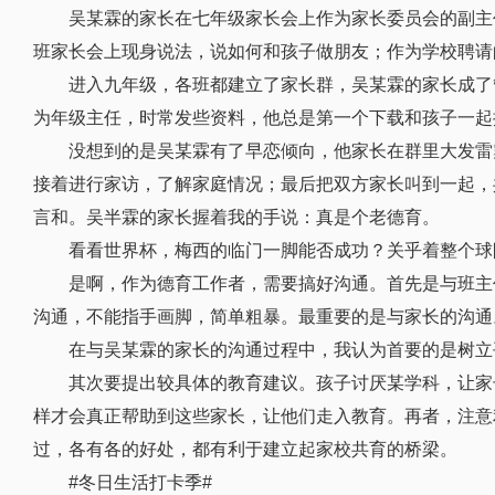
吴某霖的家长在七年级家长会上作为家长委员会的副主
班家长会上现身说法，说如何和孩子做朋友；作为学校聘请
进入九年级，各班都建立了家长群，吴某霖的家长成了
为年级主任，时常发些资料，他总是第一个下载和孩子一起
没想到的是吴某霖有了早恋倾向，他家长在群里大发雷
接着进行家访，了解家庭情况；最后把双方家长叫到一起，
言和。吴半霖的家长握着我的手说：真是个老德育。
看看世界杯，梅西的临门一脚能否成功？关乎着整个球
是啊，作为德育工作者，需要搞好沟通。首先是与班主
沟通，不能指手画脚，简单粗暴。最重要的是与家长的沟通
在与吴某霖的家长的沟通过程中，我认为首要的是树立
其次要提出较具体的教育建议。孩子讨厌某学科，让家
样才会真正帮助到这些家长，让他们走入教育。再者，注意
过，各有各的好处，都有利于建立起家校共育的桥梁。
#冬日生活打卡季#