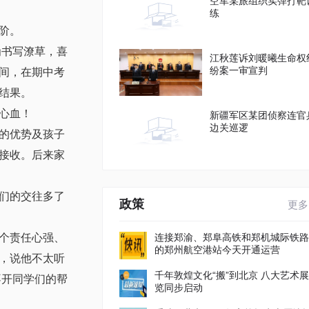
空军某旅组织实弹打靶
练
阶。
为书写潦草，喜
江秋莲诉刘暖曦生命权
纷案一审宣判
间，在期中考
结果。
心血！
新疆军区某团侦察连官
边关巡逻
的优势及孩子
接收。后来家
们的交往多了
政策
更多
连接郑渝、郑阜高铁和郑机城际铁路
个责任心强、
的郑州航空港站今天开通运营
，说他不太听
千年敦煌文化“搬”到北京 八大艺术展
不开同学们的帮
览同步启动