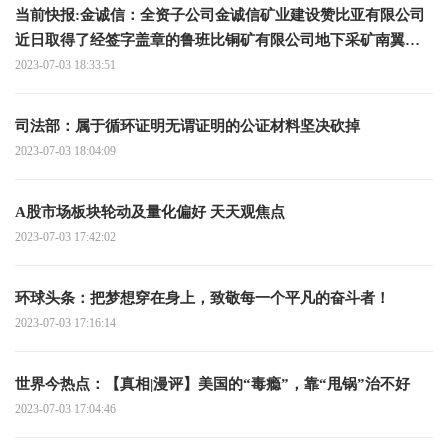
当前快报:金诚信：全资子公司金诚信矿业建设赞比亚有限公司
近日取得了经签字盖章的鲁班比铜矿有限公司地下采矿南翼开
拓和生产运营合同
2023-07-03 18:33:51
司法部：属于循环证明无谓证明的公证材料坚决砍掉
2023-07-03 18:04:09
A股市场板块轮动及量化偏好 天天观焦点
2023-07-03 17:42:02
环球头条：把梦想穿在身上，致敬每一个平凡的奋斗者！
2023-07-03 17:16:14
世界今热点：【真相|漫评】美国的“毒瘾”，靠“甩锅”治不好
2023-07-03 17:04:46