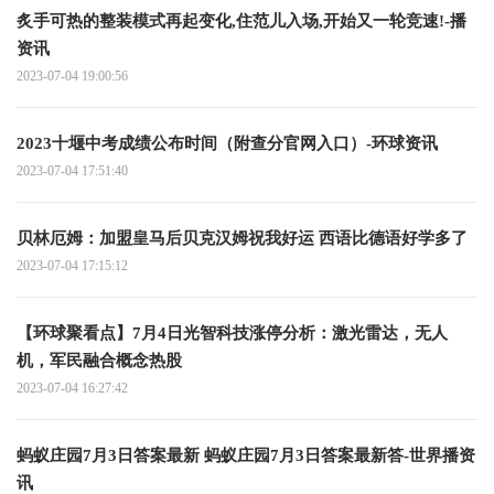
炙手可热的整装模式再起变化,住范儿入场,开始又一轮竞速!-播
资讯
2023-07-04 19:00:56
2023十堰中考成绩公布时间（附查分官网入口）-环球资讯
2023-07-04 17:51:40
贝林厄姆：加盟皇马后贝克汉姆祝我好运 西语比德语好学多了
2023-07-04 17:15:12
【环球聚看点】7月4日光智科技涨停分析：激光雷达，无人
机，军民融合概念热股
2023-07-04 16:27:42
蚂蚁庄园7月3日答案最新 蚂蚁庄园7月3日答案最新答-世界播资
讯