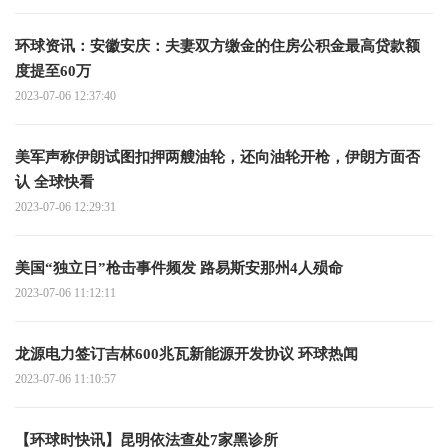
环球资讯：安徽安庆：夫妻双方缴金的住房公积金最高贷款额
度提至60万
2023-07-06 12:37:40
美军声称伊朗试图扣押两艘油轮，还向油轮开枪，伊朗方面否
认 全球快看
2023-07-06 12:29:31
美国“独立日”枪击事件频发 路易斯安那州4人殒命
2023-07-06 11:12:11
龙源电力签订吉林600兆瓦新能源开发协议 环球热闻
2023-07-06 11:10:57
【环球时快讯】昆明依法查处7家黑诊所