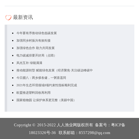
最新资讯
今年要有序推动绿色低碳发展
加强同乡村振兴有效衔接
加强绿色合作 助力共同发展
电力碳减排要开好局（点睛）
风光互补 绿能满满
推动能源转型 赋能绿色发展（经济聚焦·关注碳达峰碳中
今日腊八：两乡侈各健，一粥喜遥同
2021年生态环境领域8项约束性指标顺利完成
欧盟推进塑料回收再利用
国家植物园 让保护体系更完整（美丽中国）
Copyright © 2015-2022 人人渔业网版权所有 备案号：
粤ICP备
18023326号-36
联系邮箱：8557298@qq.com