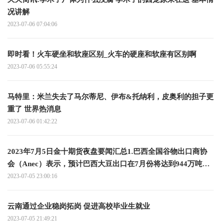
况讲解
2023-07-06 07:04:06
即时看！火车硬坐和软座区别_火车的硬座和软座有区别啊
2023-07-06 05:55:24
马特里：米兰失去了马尔蒂尼、伊布&托纳利，皮奥利的担子更
重了 世界热消息
2023-07-06 01:42:22
2023年7月5日金十期货夜盘要闻汇总1.巴西全国谷物出口商协
会（Anec）表示，预计巴西大豆出口在7月份将达到944万吨，
而去年同期为700万吨；预计巴西玉米出口在7月份达到634万
2023-07-05 23:00:16
吨，而去年同期为563万吨；预计巴西豆粕出口在7月份将达到
225万吨 全球关注
云南通过企业稳岗拓岗 促进高校毕业生就业
2023-07-05 21:49:21