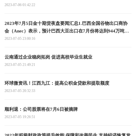
2023-07-06 01:42:22
2023年7月5日金十期货夜盘要闻汇总1.巴西全国谷物出口商协
会（Anec）表示，预计巴西大豆出口在7月份将达到944万吨，
而去年同期为700万吨；预计巴西玉米出口在7月份达到634万
2023-07-05 23:00:16
吨，而去年同期为563万吨；预计巴西豆粕出口在7月份将达到
225万吨 全球关注
云南通过企业稳岗拓岗 促进高校毕业生就业
2023-07-05 21:49:21
环球微资讯！江西九江：提高公积金贷款和提取额度
2023-07-05 20:32:33
顺利退：公司股票将在7月6日被摘牌
2023-07-05 19:26:51
2022年积极财政政策提升效能 保障和改善民生 支持经济恢复发