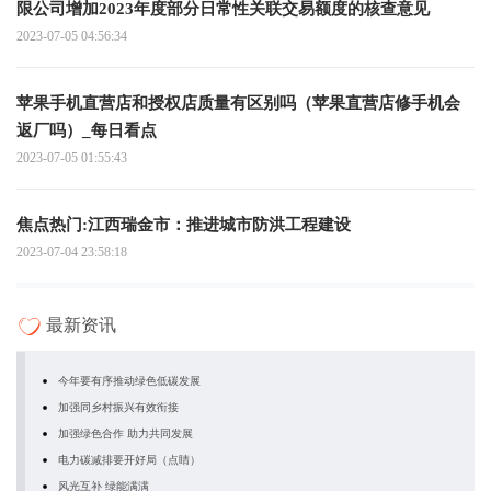
限公司增加2023年度部分日常性关联交易额度的核查意见
2023-07-05 04:56:34
苹果手机直营店和授权店质量有区别吗（苹果直营店修手机会
返厂吗）_每日看点
2023-07-05 01:55:43
焦点热门:江西瑞金市：推进城市防洪工程建设
2023-07-04 23:58:18
最新资讯
今年要有序推动绿色低碳发展
加强同乡村振兴有效衔接
加强绿色合作 助力共同发展
电力碳减排要开好局（点睛）
风光互补 绿能满满