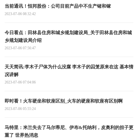
当前通讯！恒邦股份：公司目前产品中不生产锗和镓
2023-07-06 08:32:42
今日看点：田林县住房和城乡规划建设局_关于田林县住房和城
乡规划建设局介绍
2023-07-06 07:56:47
天天简讯:李木子尸体为什么没腐 李木子的囚笼原来在这 基本情
况讲解
2023-07-06 07:04:06
即时看！火车硬坐和软座区别_火车的硬座和软座有区别啊
2023-07-06 05:55:24
马特里：米兰失去了马尔蒂尼、伊布&托纳利，皮奥利的担子更
重了 世界热消息