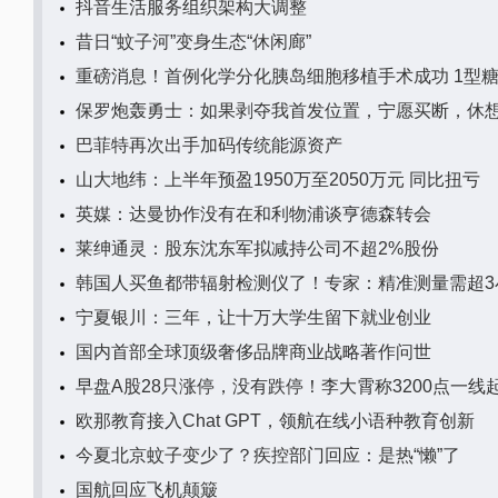
抖音生活服务组织架构大调整
昔日“蚊子河”变身生态“休闲廊”
重磅消息！首例化学分化胰岛细胞移植手术成功 1型
保罗炮轰勇士：如果剥夺我首发位置，宁愿买断，休
巴菲特再次出手加码传统能源资产
山大地纬：上半年预盈1950万至2050万元 同比扭亏
英媒：达曼协作没有在和利物浦谈亨德森转会
莱绅通灵：股东沈东军拟减持公司不超2%股份
韩国人买鱼都带辐射检测仪了！专家：精准测量需超3
宁夏银川：三年，让十万大学生留下就业创业
国内首部全球顶级奢侈品牌商业战略著作问世
早盘A股28只涨停，没有跌停！李大霄称3200点一线
欧那教育接入Chat GPT，领航在线小语种教育创新
今夏北京蚊子变少了？疾控部门回应：是热“懒”了
国航回应飞机颠簸