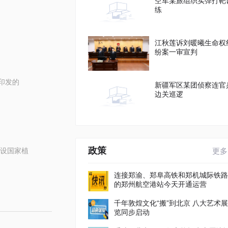
空军某旅组织实弹打靶
练
江秋莲诉刘暖曦生命权
纷案一审宣判
印发的
新疆军区某团侦察连官
边关巡逻
政策
设国家植
更多
连接郑渝、郑阜高铁和郑机城际铁路
的郑州航空港站今天开通运营
千年敦煌文化“搬”到北京 八大艺术展
览同步启动