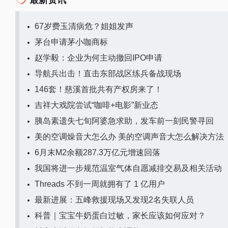
67岁费玉清病危？姐姐发声
茅台申请茅小咖商标
赵学毅：企业为何主动撤回IPO申请
导航兵出击！直击东部战区练兵备战现场
146套！慈溪首批共有产权房来了！
吉祥大戏院尝试“咖啡+电影”新业态
胰岛素遗失七旬阿婆急求助，发车前一刻民警寻回
美的空调燥音大怎么办 美的空调声音大怎么解决方法
6月末M2余额287.3万亿元增速回落
我国将进一步规范温室气体自愿减排交易及相关活动
Threads 不到一周就拥有了 1 亿用户
最新进展：五峰救援现场又发现2名失联人员
科普｜宝宝牛奶蛋白过敏，家长应该如何应对？