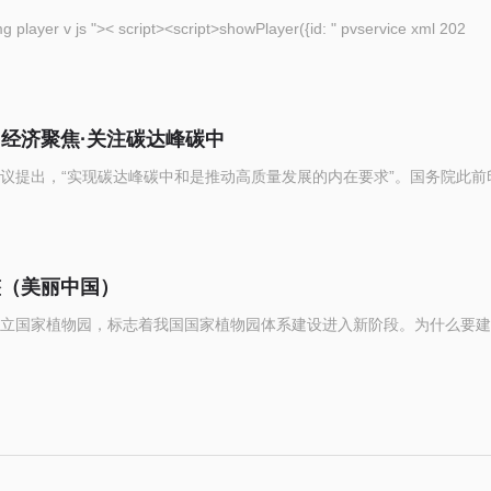
eople com cn img player v js ">< script><script>showPlayer({id: " pvservice xml 202
（经济聚焦·关注碳达峰碳中
议提出，“实现碳达峰碳中和是推动高质量发展的内在要求”。国务院此前
整（美丽中国）
立国家植物园，标志着我国国家植物园体系建设进入新阶段。为什么要建