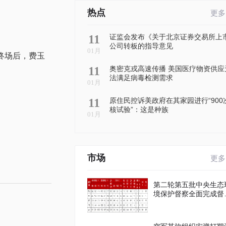
热点
更多
11
证监会发布《关于北京证券交易所上
公司转板的指导意见
01月
最终场后，费玉
11
奥密克戎高速传播 美国医疗物资供应
法满足病毒检测需求
01月
11
原住民控诉美政府在其家园进行“900
核试验”：这是种族
01月
市场
更多
第二轮第五批中央生态
境保护督察全面完成督
进驻工作