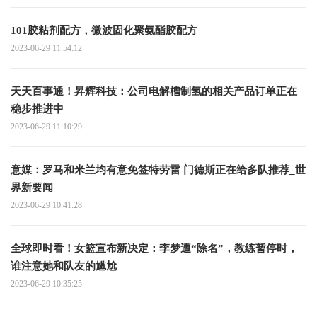
101胶粘剂配方，微波固化聚氨酯胶配方
2023-06-29 11:54:12
天天百事通！昇辉科技：公司电解槽制氢的相关产品订单正在
稳步推进中
2023-06-29 11:10:29
意媒：罗马和米兰均有意免签特劳雷 门德斯正在给多队推荐_世
界新要闻
2023-06-29 10:41:28
全球即时看！女篮宣布新决定：李梦遭“除名”，教练暂停时，
谁注意她和队友的尴尬
2023-06-29 10:35:25