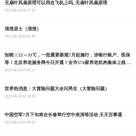
无扇叶风扇原理可以用在飞机上吗_无扇叶风扇原理
2023-06-28 06:57:16
清澄居士（清澄）
2023-06-28 06:01:49
知晓｜22～31℃，一批重要新规7月起施行，涉银行账户、医保
等！北京养老服务网今日开通！全市574家养老机构集体上线 全
球实时
2023-06-28 05:02:11
世界热消息：大冒险问题大全问男生（大冒险问题）
2023-06-28 02:58:59
中国空军7月下旬将在长春举行空中表演等活动 天天百事通
2023-06-28 01:09:18