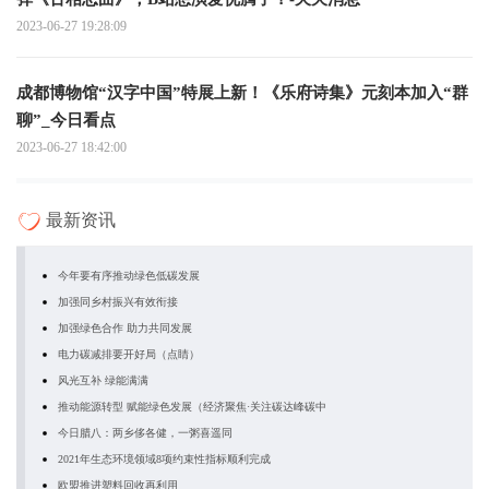
2023-06-27 19:28:09
成都博物馆“汉字中国”特展上新！《乐府诗集》元刻本加入“群
聊”_今日看点
2023-06-27 18:42:00
最新资讯
今年要有序推动绿色低碳发展
加强同乡村振兴有效衔接
加强绿色合作 助力共同发展
电力碳减排要开好局（点睛）
风光互补 绿能满满
推动能源转型 赋能绿色发展（经济聚焦·关注碳达峰碳中
今日腊八：两乡侈各健，一粥喜遥同
2021年生态环境领域8项约束性指标顺利完成
欧盟推进塑料回收再利用