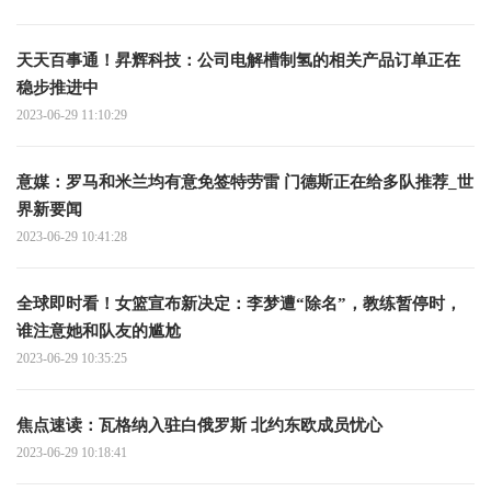
天天百事通！昇辉科技：公司电解槽制氢的相关产品订单正在
稳步推进中
2023-06-29 11:10:29
意媒：罗马和米兰均有意免签特劳雷 门德斯正在给多队推荐_世
界新要闻
2023-06-29 10:41:28
全球即时看！女篮宣布新决定：李梦遭“除名”，教练暂停时，
谁注意她和队友的尴尬
2023-06-29 10:35:25
焦点速读： 瓦格纳入驻白俄罗斯 北约东欧成员忧心
2023-06-29 10:18:41