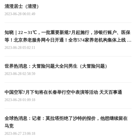
清澄居士（清澄）
2023-06-28 06:01:49
知晓｜22～31℃，一批重要新规7月起施行，涉银行账户、医保
等！北京养老服务网今日开通！全市574家养老机构集体上线 全
球实时
2023-06-28 05:02:11
世界热消息：大冒险问题大全问男生（大冒险问题）
2023-06-28 02:58:59
中国空军7月下旬将在长春举行空中表演等活动 天天百事通
2023-06-28 01:09:18
全球热消息：记者：莫拉塔拒绝了沙特的报价，他想继续留在
马竞
2023-06-27 23:06:18