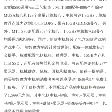
S70和S80采用7nm工艺制造，MTT S80配备4096个可编程
MUSA核心和128个张量计算核心，主频可达1.8GHz，单精
度浮点算力达到14.4TFLOPS，带有16GB GDDR6显存。另
外，MTT S70则配置3584个核心、1.6GHz主频和7GB显存，
均采用7纳米制程。同时，新款主机预装了包含63款游戏的
游戏中心。 智娱摩方的设计紧致硬朗，配备一体成型铝合
金提手。标准配置包括机箱、处理器、主板、16GB内存和
1TB SSD，还配有散热器和金牌电源。可选配件则包括27寸
显示器、机械键盘、鼠标、耳机和摄像头。值得一提的是，
购买智娱摩方主机的消费者将可以享受3年保修和1年免费上
门服务。 至于价格方面，不同配套产品的主机价格在8999
至12999元之间。其中包括主机+键鼠，主机+显示器，主机
+键鼠+显示器，主机+键鼠+显示器+摄像头等多种组合，以
满足不同用户的需求。