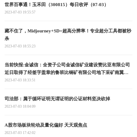
世界百事通！玉禾田（300815）每日收评（07-03）
2023-07-03 19:55:57
藏不住了，Midjourney+SD=超高分辨率！专业超分工具都被秒
杀
2023-07-03 18:55:23
当前快报:金诚信：全资子公司金诚信矿业建设赞比亚有限公司
近日取得了经签字盖章的鲁班比铜矿有限公司地下采矿南翼开
拓和生产运营合同
2023-07-03 18:33:51
司法部：属于循环证明无谓证明的公证材料坚决砍掉
2023-07-03 18:04:09
A股市场板块轮动及量化偏好 天天观焦点
2023-07-03 17:42:02