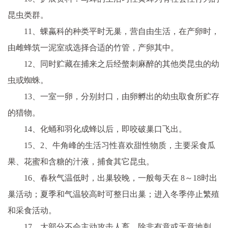
昆虫类群。
11、蜾蠃科的种类平时无巢，营自由生活，在产卵时，
由雌蜂筑一泥室或选择合适的竹管，产卵其中。
12、同时贮藏在捕来之后经螫刺麻醉的其他类昆虫的幼
虫或蜘蛛。
13、一室一卵，分别封口，由卵孵出的幼虫取食所贮存
的猎物。
14、化蛹和羽化成蜂以后，即咬破巢口飞出。
15、2、牛角峰的生活习性喜欢甜性物质，主要采食瓜
果、花蜜和含糖的汁液，捕食其它昆虫。
16、春秋气温低时，出巢较晚，一般每天在 8～18时出
巢活动；夏季和气温较高时可整日出巢；进入冬季停止繁殖
和采食活动。
17、大部分不会主动攻击人畜，除非有意或无意地刺