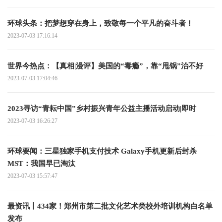
环球头条：把梦想穿在身上，致敬每一个平凡的奋斗者！
2023-07-03 17:16:14
世界今热点：【真相|漫评】美国的“毒瘾”，靠“甩锅”治不好
2023-07-03 17:04:46
2023寻访“青耘中国”乡村振兴青年公益主播活动启动|即时
2023-07-03 16:26:27
环球要闻：三星独家手机支付技术 Galaxy手机更新后封杀
MST：我国早已淘汰
2023-07-03 15:57:47
最资讯丨434家！郑州市第二批文化艺术类校外培训机构白名单
发布