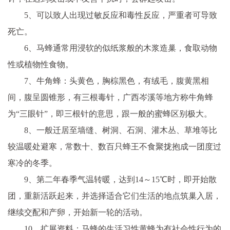
5、可以致人出现过敏反应和毒性反应，严重者可导致
死亡。
6、马蜂通常用浸软的似纸浆般的木浆造巢，食取动物
性或植物性食物。
7、牛角蜂：头黄色，胸棕黑色，有绒毛，腹黄黑相
间，腹呈圆锥形，有三根毒针，广西岑溪等地方称牛角蜂
为“三眼针”，即三根针的意思，跟一般的蜜蜂区别极大。
8、一般迁居至墙缝、树洞、石洞、灌木丛、草堆等比
较温暖处避寒，常数十、数百只蜂王不食聚拢抱成一团度过
寒冷的冬季。
9、第二年春季气温转暖，达到14～15℃时，即开始散
团，重新活跃起来，并选择适合它们生活的地点筑巢入居，
继续交配和产卵，开始新一轮的活动。
10、扩展资料：马蜂的生活习性黄蜂为有社会性行为的