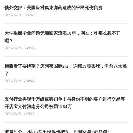
俄外交部：美国应对集束弹药造成的平民死伤负责
2023-07-09 15:06:45
大学生因毕业问题无颜回家流浪10年，网友：咋那么想不开
呢？
2023-07-09 13:49:02
梅西看了要绝望？迈阿密国际2-2，连续19场丢球，争前八太难
了
2023-07-09 12:18:46
支付行业再现千万级巨额罚单！与身份不明的客户进行交易等
开店宝支付河南分公司被罚1984万
2023-07-09 11:05:21
凌晨时分，2匹小马出没温州街头，民警化身“赶马倌”