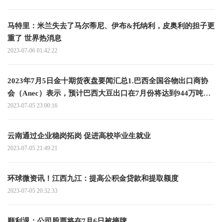
马特里：米兰失去了马尔蒂尼、伊布&托纳利，皮奥利的担子更
重了 世界热消息
2023-07-06 01:42:22
2023年7月5日金十期货夜盘要闻汇总1.巴西全国谷物出口商协
会（Anec）表示，预计巴西大豆出口在7月份将达到944万吨，
而去年同期为700万吨；预计巴西玉米出口在7月份达到634万
2023-07-05 23:00:16
吨，而去年同期为563万吨；预计巴西豆粕出口在7月份将达到
225万吨 全球关注
云南通过企业稳岗拓岗 促进高校毕业生就业
2023-07-05 21:49:21
环球微资讯！江西九江：提高公积金贷款和提取额度
2023-07-05 20:32:33
顺利退：公司股票将在7月6日被摘牌