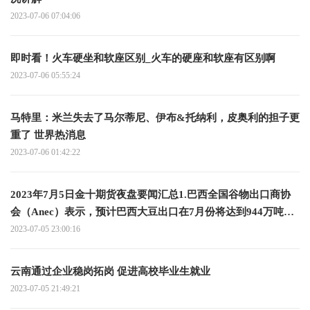
2023-07-06 07:04:06
即时看！火车硬坐和软座区别_火车的硬座和软座有区别啊
2023-07-06 05:55:24
马特里：米兰失去了马尔蒂尼、伊布&托纳利，皮奥利的担子更
重了 世界热消息
2023-07-06 01:42:22
2023年7月5日金十期货夜盘要闻汇总1.巴西全国谷物出口商协
会（Anec）表示，预计巴西大豆出口在7月份将达到944万吨，
而去年同期为700万吨；预计巴西玉米出口在7月份达到634万
2023-07-05 23:00:16
吨，而去年同期为563万吨；预计巴西豆粕出口在7月份将达到
225万吨 全球关注
云南通过企业稳岗拓岗 促进高校毕业生就业
2023-07-05 21:49:21