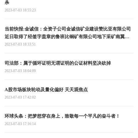
杀
2023-07-03 18:55:23
当前快报:金诚信：全资子公司金诚信矿业建设赞比亚有限公司
近日取得了经签字盖章的鲁班比铜矿有限公司地下采矿南翼开
拓和生产运营合同
2023-07-03 18:33:51
司法部：属于循环证明无谓证明的公证材料坚决砍掉
2023-07-03 18:04:09
A股市场板块轮动及量化偏好 天天观焦点
2023-07-03 17:42:02
环球头条：把梦想穿在身上，致敬每一个平凡的奋斗者！
2023-07-03 17:16:14