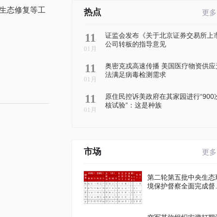
生态修复等工
热点
更多
11
证监会发布《关于北京证券交易所上
公司转板的指导意见
01月
11
奥密克戎高速传播 美国医疗物资供应
法满足病毒检测需求
01月
11
原住民控诉美政府在其家园进行“900
核试验”：这是种族
01月
市场
更多
第二轮第五批中央生态
境保护督察全面完成督
进驻工作