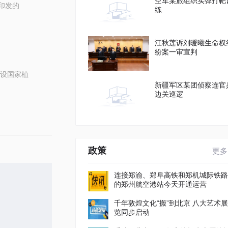
空军某旅组织实弹打靶
印发的
练
江秋莲诉刘暖曦生命权
纷案一审宣判
设国家植
新疆军区某团侦察连官
边关巡逻
政策
更多
连接郑渝、郑阜高铁和郑机城际铁路
的郑州航空港站今天开通运营
千年敦煌文化“搬”到北京 八大艺术展
览同步启动