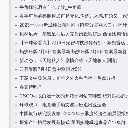
牛角蜂泡酒有什么功效_牛角蜂
炙手可热的整装模式再起变化,住范儿入场,开始又一轮竞
2023十堰中考成绩公布时间（附查分官网入口）-环球
贝林厄姆：加盟皇马后贝克汉姆祝我好运 西语比德语
【环球聚看点】7月4日光智科技涨停分析：激光雷达
蚂蚁庄园7月3日答案最新 蚂蚁庄园7月3日答案最新答
新动态：《天地粮人》剧情介绍（天地粮人剧情）
云赛智联7月4日盘中涨幅达5%
王慧文中场休息，光年之外火种尚存｜焦点分析
会支持吗？
CSGO可以白嫖一次的开箱子网站有哪些 绝对良心的
环球观点：电竞选手喻文波回应退出亚运会
中国银行研究院发布《2023年三季度经济金融展望报
探索产业协同发展新模式 我国多地崛起食品产业集群