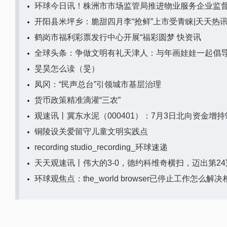
环球今日讯！株洲市市场监管局推进物业服务企业监
开阳县米坪乡：脆甜四月李“抢鲜”上市受青睐|天天热
鹤岗市福利彩票发行中心开展“福彩圆梦 快资讯
全球头条：争做文明有礼天津人：与年画娃娃一起倡
旻昊怎么读（旻）
凤冈：“民声总台”引领城市基层治理
货币政策精准滴灌“三农”
观速讯丨冀东水泥（000401）：7月3日北向资金增持9
铜陵设关爱留守儿童文明实践点
recording studio_recording_环球速递
天天观速讯丨伟大的3-0，德约科维奇横扫，迈出第24
环球观焦点：the_world browser已停止工作怎么