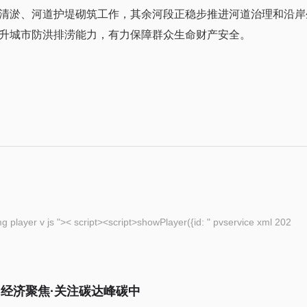
清淤、河道护堤砌筑工作，其余河段正稳步推进河道治理和沿岸
升城市防洪排涝能力，有力保障群众生命财产安全。
eople com cn img player v js ">< script><script>showPlayer({id: " pvservice xml 202
（经济聚焦·关注碳达峰碳中